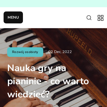
MENU
02 Dec, 2022
Rozwój osobisty
Nauka gry na
pianinie - co warto
wiedzieć?