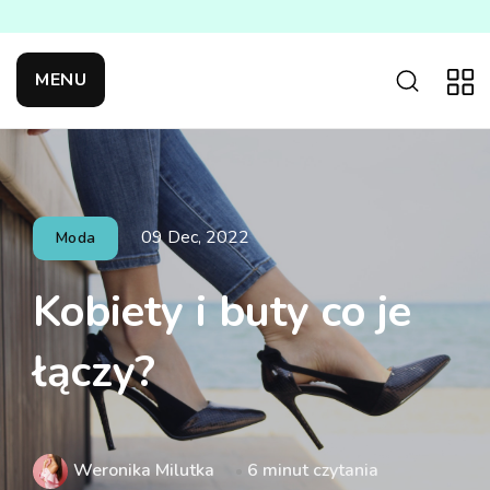
MENU
09 Dec, 2022
Moda
Kobiety i buty co je
łączy?
Weronika Milutka
6 minut czytania