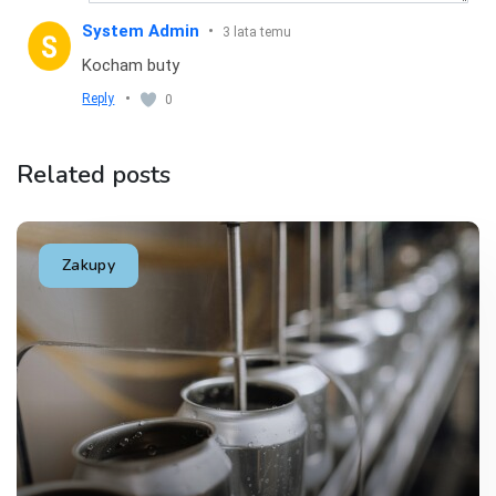
System Admin
•
3 lata temu
Kocham buty
•
Reply
0
Related posts
Zakupy