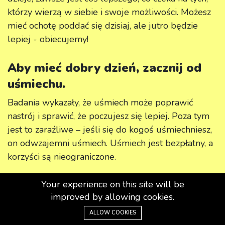
którzy wierzą w siebie i swoje możliwości. Możesz
mieć ochotę poddać się dzisiaj, ale jutro będzie
lepiej - obiecujemy!
Aby mieć dobry dzień, zacznij od
uśmiechu.
Badania wykazały, że uśmiech może poprawić
nastrój i sprawić, że poczujesz się lepiej. Poza tym
jest to zaraźliwe – jeśli się do kogoś uśmiechniesz,
on odwzajemni uśmiech. Uśmiech jest bezpłatny, a
korzyści są nieograniczone.
Chodź jak najwięcej i jedz zdrowo.
Your experience on this site will be
improved by allowing cookies.
Jako społeczeństwo poruszamy się mniej i jemy
ALLOW COOKIES
więcej, co prowadzi do wzrostu wskaźników