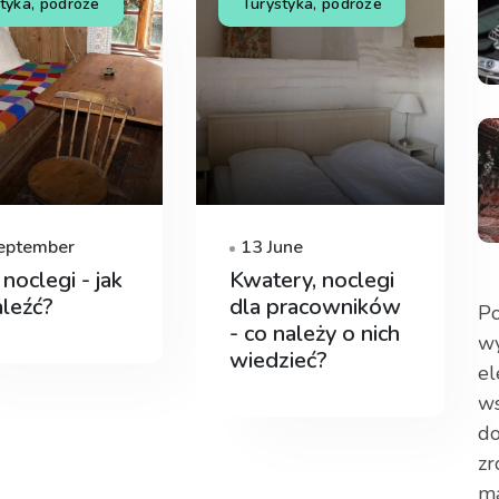
tyka, podróże
Turystyka, podróże
eptember
13 June
 noclegi - jak
Kwatery, noclegi
aleźć?
dla pracowników
Po
- co należy o nich
wy
wiedzieć?
el
ws
do
zr
ma