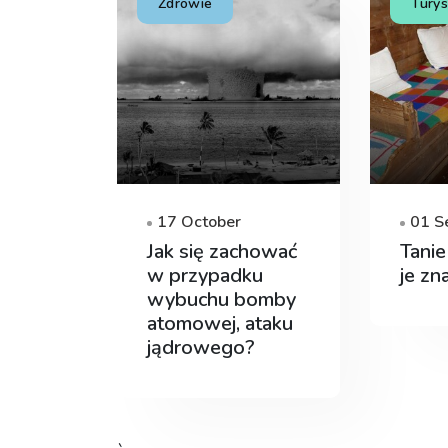
Zdrowie
Turys
17 October
01 S
Jak się zachować
Tanie
w przypadku
je zn
wybuchu bomby
atomowej, ataku
jądrowego?