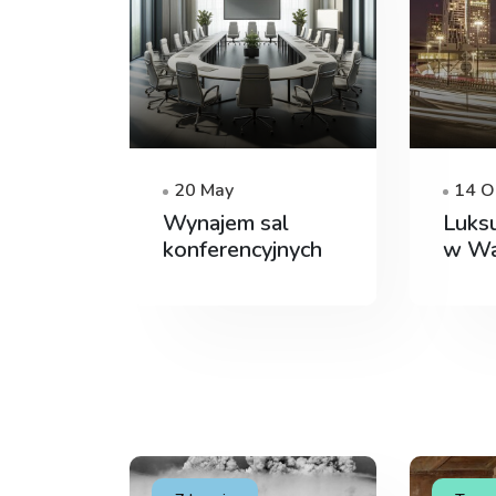
20 May
14 O
Wynajem sal
Luks
konferencyjnych
w Wa