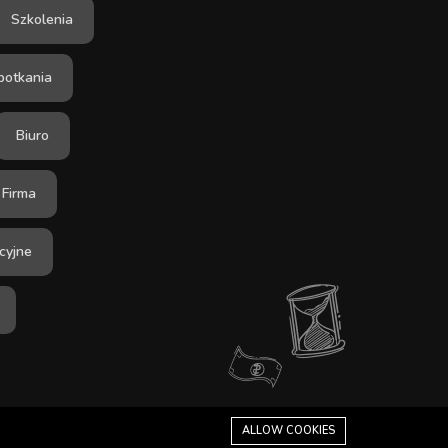
Szkolenia
potkania
Biuro
Firma
cyjne
ALLOW COOKIES