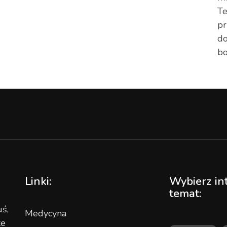
Te
pr
do
bo
Linki:
Wybierz in
temat:
ś,
Medycyna
ze