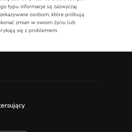
go typu informacje są zazwyczaj
zekazywane osobom, które próbują
konać zmian w swoim życiu lub
rykają się z problemem.
tersujący