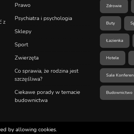
Prawo
Zdrowie
Psychiatra i psychologia
ć z
Buty
S
Sklepy
Łazienka
Sport
Zwierzęta
Hotele
Co sprawia, że rodzina jest
Sale Konferen
szczęśliwa?
Ciekawe porady w temacie
Budownictwo
budownictwa
ved by allowing cookies.